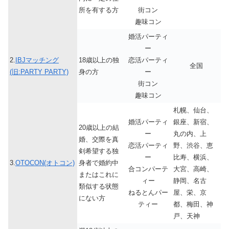
所を有する方
街コン
趣味コン
婚活パーティ
ー
2.
IBJマッチング
18歳以上の独
恋活パーティ
全国
(旧:PARTY PARTY)
身の方
ー
街コン
趣味コン
札幌、仙台、
婚活パーティ
銀座、新宿、
20歳以上の結
ー
丸の内、上
婚、交際を真
恋活パーティ
野、渋谷、恵
剣希望する独
ー
比寿、横浜、
3.
OTOCON(オトコン)
身者で婚約中
合コンパーテ
大宮、高崎、
またはこれに
ィー
静岡、名古
類似する状態
ねるとんパー
屋、栄、京
にない方
ティー
都、梅田、神
戸、天神