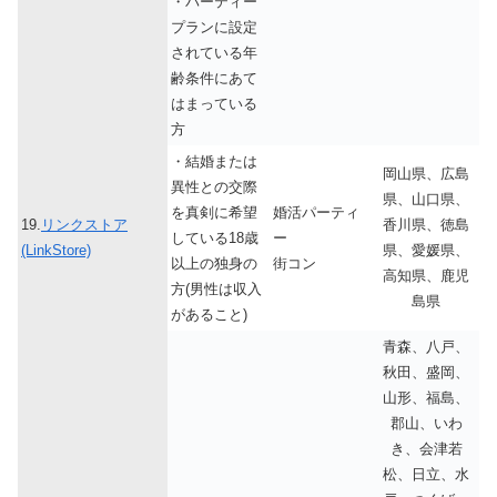
・パーティー
プランに設定
されている年
齢条件にあて
はまっている
方
・結婚または
岡山県、広島
異性との交際
県、山口県、
を真剣に希望
婚活パーティ
19.
リンクストア
香川県、徳島
している18歳
ー
(LinkStore)
県、愛媛県、
以上の独身の
街コン
高知県、鹿児
方(男性は収入
島県
があること)
青森、八戸、
秋田、盛岡、
山形、福島、
郡山、いわ
き、会津若
松、日立、水