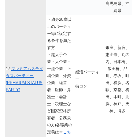
鹿児島県、沖
縄県
・独身20歳以
上のパーティ
ー毎に設定す
る条件を満た
す方
銀座、新宿、
・超大手企
恵比寿、丸の
業・大企業・
内、日本橋、
17.
プレミアムステイ
一流企業、上
飯田橋、品
婚活パーティ
タスパーティー
場企業、外資
川、赤坂、町
ー
(PREMIUM STATUS
企業、経営
田、横浜、名
街コン
PARTY)
者、医師・弁
駅、京都、梅
護士・会計
田、本町、北
士・税理士な
浜、神戸、天
ど国家資格所
神、博多
有者、公務員
の方(各職業の
定義は⇒
こち