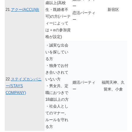
歳以上(高校
ー
21.
アクー(ACCU)街
生・既婚者不
新宿区
恋活パーティ
可)の方(パーテ
ー
ィーによって
は＋αの参加資
格が設定)
・誠実な出会
いを探してい
る方
・独身でお付
き合いされて
22.
ステイズカンパニ
いない方
婚活パーティ
福岡天神、久
ー(STAYS
・男女共、定
ー
留米、小倉
COMPANY)
職におつきで
18歳以上の方
・社会人とし
てのマナー、
ルールを守れ
る方