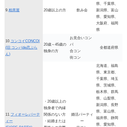
県、千葉県、
9.
相席屋
20歳以上の方
飲み会
新潟県、富山
県、愛知県、
大阪府、福岡
県
お見合いコン
10.
コンコイCONCOI
20歳～45歳の
パ
(旧:コンパde恋ぷら
全都道府県
独身の方
合コン
ん)
街コン
北海道、福島
県、東京都、
千葉県、埼玉
県、茨城県、
栃木県、群馬
県、山梨県、
・20歳以上の
新潟県、長野
独身者で内縁
県、富山県、
11.
フィオーレパーテ
関係のない方
婚活パーティ
福井県、静岡
ィー
・結婚または
ー
県、愛知県、