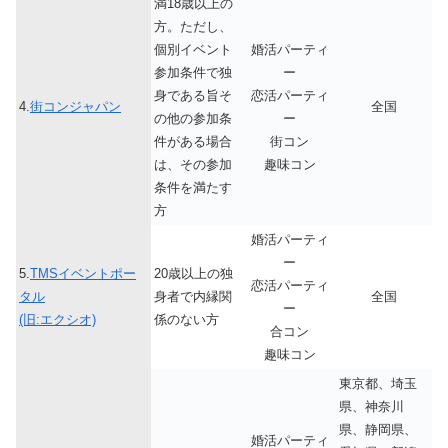
満18歳以上の
方。ただし、
個別イベント
婚活パーティ
参加条件で独
ー
身である旨そ
恋活パーティ
4.
街コンジャパン
全国
の他の参加条
ー
件がある場合
街コン
は、その参加
趣味コン
条件を満たす
方
婚活パーティ
ー
5.
TMSイベントポー
20歳以上の独
恋活パーティ
タル
身者で内縁関
全国
ー
(旧:エクシオ)
係のない方
合コン
趣味コン
東京都、埼玉
県、神奈川
県、静岡県、
婚活パーティ