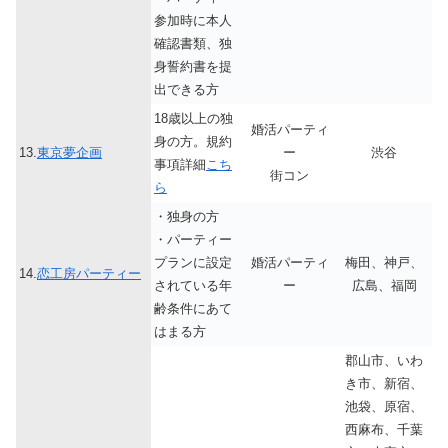
参加時に本人
確認書類、独
身誓約書を提
出できる方
18歳以上の独
婚活パーティ
身の方。規約
13.
東京夢企画
ー
渋谷
事項詳細
こち
街コン
ら
・独身の方
・パーティー
プランに設定
婚活パーティ
梅田、神戸、
14.
恋工房パーティー
されている年
ー
広島、福岡
齢条件にあて
はまる方
郡山市、いわ
き市、新宿、
池袋、原宿、
西麻布、千葉