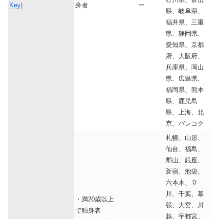
Key)
身者
ー
県、岐阜県、
福井県、三重
県、静岡県、
愛知県、京都
府、大阪府、
兵庫県、岡山
県、広島県、
福岡県、熊本
県、鹿児島
県、上海、北
京、バンコク
札幌、山形、
仙台、福島、
郡山、銀座、
新宿、池袋、
六本木、立
川、千葉、幕
・満20歳以上
張、大宮、川
で独身者
越、宇都宮、