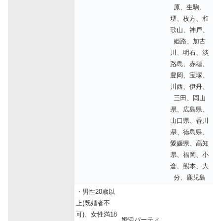
原、生駒、
堺、枚方、和
歌山、神戸、
姫路、加古
川、明石、淡
路島、赤穂、
豊岡、宝塚、
川西、伊丹、
三田、岡山
県、広島県、
山口県、香川
県、徳島県、
愛媛県、高知
県、福岡、小
倉、熊本、大
分、鹿児島
・男性20歳以
上(既婚者不
可)、女性満18
婚活パーティ