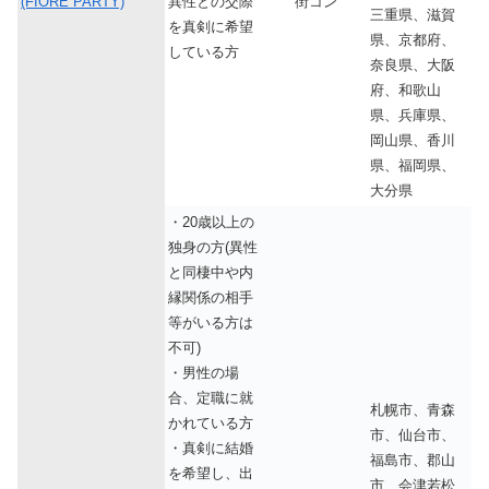
(FIORE PARTY)
異性との交際
街コン
三重県、滋賀
を真剣に希望
県、京都府、
している方
奈良県、大阪
府、和歌山
県、兵庫県、
岡山県、香川
県、福岡県、
大分県
・20歳以上の
独身の方(異性
と同棲中や内
縁関係の相手
等がいる方は
不可)
・男性の場
合、定職に就
札幌市、青森
かれている方
市、仙台市、
・真剣に結婚
福島市、郡山
を希望し、出
市、会津若松