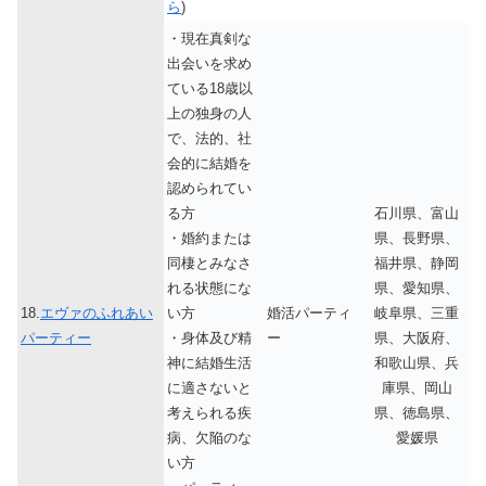
ら
)
・現在真剣な
出会いを求め
ている18歳以
上の独身の人
で、法的、社
会的に結婚を
認められてい
る方
石川県、富山
・婚約または
県、長野県、
同棲とみなさ
福井県、静岡
れる状態にな
県、愛知県、
18.
エヴァのふれあい
い方
婚活パーティ
岐阜県、三重
パーティー
・身体及び精
ー
県、大阪府、
神に結婚生活
和歌山県、兵
に適さないと
庫県、岡山
考えられる疾
県、徳島県、
病、欠陥のな
愛媛県
い方