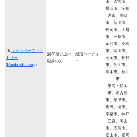
市、大宮市、
横浜市、宇都
宮市、高崎
市、新潟市、
長岡市、上越
市、三条市、
金沢市、小松
15.
レインボーファク
市、富山市、
満20歳以上の
婚活パーティ
トリー
高岡市、長野
独身の方
ー
(RainbowFactory)
市、佐久市、
松本市、福井
市
東海：静岡
市、名古屋
市、草津市、
梅田、堺市、
京都市、神戸
三宮、岡山
市、広島市、
松山市、福岡