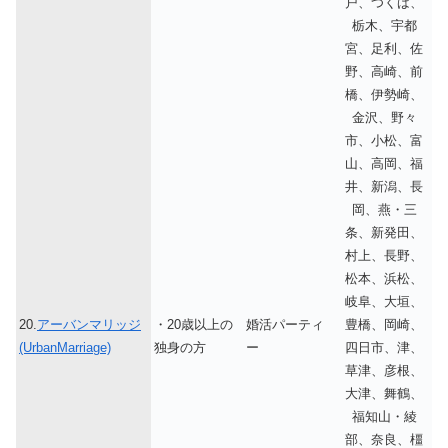
戸、つくば、
栃木、宇都
宮、足利、佐
野、高崎、前
橋、伊勢崎、
金沢、野々
市、小松、富
山、高岡、福
井、新潟、長
岡、燕・三
条、新発田、
村上、長野、
松本、浜松、
岐阜、大垣、
20.
アーバンマリッジ
・20歳以上の
婚活パーティ
豊橋、岡崎、
(UrbanMarriage)
独身の方
ー
四日市、津、
草津、彦根、
大津、舞鶴、
福知山・綾
部、奈良、橿