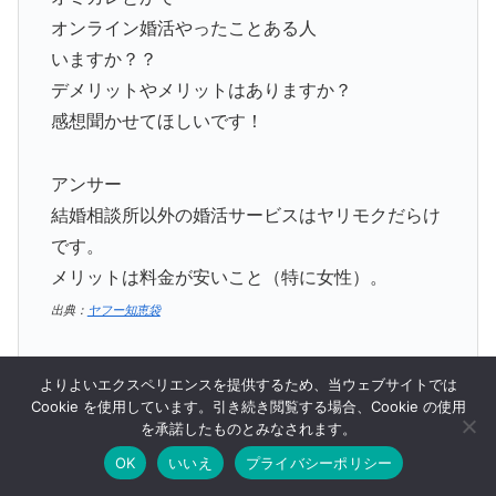
オンライン婚活やったことある人
いますか？？
デメリットやメリットはありますか？
感想聞かせてほしいです！
アンサー
結婚相談所以外の婚活サービスはヤリモクだらけ
です。
メリットは料金が安いこと（特に女性）。
出典：
ヤフー知恵袋
よりよいエクスペリエンスを提供するため、当ウェブサイトでは
Cookie を使用しています。引き続き閲覧する場合、Cookie の使用
を承諾したものとみなされます。
オミカレの中立～おすすめしない口コミ、評判、評価をピ
ックアップしました。
OK
いいえ
プライバシーポリシー
メニュー
ホーム
検索
トップ
サイドバー