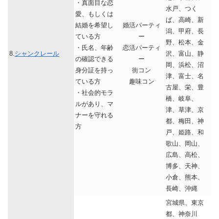
・真面目な恋
水戸、つく
愛、もしくは
ば、高崎、新
結婚を希望し
婚活パーティ
潟、甲府、長
ている方
ー
野、松本、金
・氏名、年齢
恋活パーティ
8.
シャンクレール
沢、富山、静
の確認できる
ー
岡、浜松、沼
身分証を持っ
街コン
津、富士、名
ている方
趣味コン
古屋、栄、豊
・社会的モラ
橋、岐阜、
ルがあり、マ
津、草津、京
ナーを守れる
都、梅田、神
方
戸、姫路、和
歌山、岡山、
広島、高松、
博多、天神、
小倉、熊本、
長崎、沖縄
宮城県、東京
都、神奈川