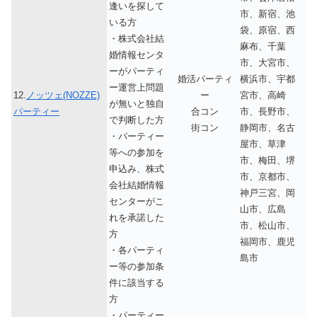
逢いを探して
市、新宿、池
いる方
袋、原宿、西
・株式会社結
麻布、千葉
婚情報センタ
市、大宮市、
ーがパーティ
婚活パーティ
横浜市、宇都
ー運営上問題
12.
ノッツェ(NOZZE)
ー
宮市、高崎
が無いと独自
パーティー
合コン
市、長野市、
で判断した方
街コン
静岡市、名古
・パーティー
屋市、草津
等への参加を
市、梅田、堺
申込み、株式
市、京都市、
会社結婚情報
神戸三宮、岡
センターがこ
山市、広島
れを承諾した
市、松山市、
方
福岡市、鹿児
・各パーティ
島市
ー等の参加条
件に該当する
方
・パーティー