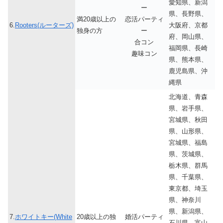
愛知県、新潟
ー
県、長野県、
満20歳以上の
恋活パーティ
6.
Rooters(ルーターズ)
大阪府、京都
独身の方
ー
府、岡山県、
合コン
福岡県、長崎
趣味コン
県、熊本県、
鹿児島県、沖
縄県
北海道、青森
県、岩手県、
宮城県、秋田
県、山形県、
宮城県、福島
県、茨城県、
栃木県、群馬
県、千葉県、
東京都、埼玉
県、神奈川
県、新潟県、
7.
ホワイトキー(White
20歳以上の独
婚活パーティ
石川県、富山