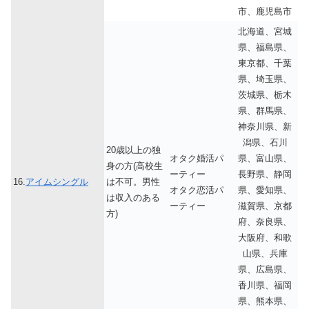
市、鹿児島市
北海道、宮城
県、福島県、
東京都、千葉
県、埼玉県、
茨城県、栃木
県、群馬県、
神奈川県、新
潟県、石川
20歳以上の独
オタク婚活パ
県、富山県、
身の方(高校生
ーティー
長野県、静岡
16.
アイムシングル
は不可。男性
オタク恋活パ
県、愛知県、
は収入のある
ーティー
滋賀県、京都
方)
府、奈良県、
大阪府、和歌
山県、兵庫
県、広島県、
香川県、福岡
県、熊本県、