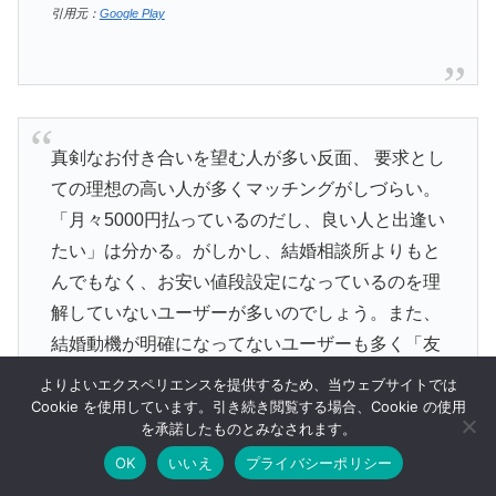
引用元：
Google Play
真剣なお付き合いを望む人が多い反面、 要求とし
ての理想の高い人が多くマッチングがしづらい。
「月々5000円払っているのだし、良い人と出逢い
たい」は分かる。がしかし、結婚相談所よりもと
んでもなく、お安い値段設定になっているのを理
解していないユーザーが多いのでしょう。また、
結婚動機が明確になってないユーザーも多く「友
達が結婚したし、自分も」な人が多い。
よりよいエクスペリエンスを提供するため、当ウェブサイトでは
Cookie を使用しています。引き続き閲覧する場合、Cookie の使用
引用元：
Google Play
を承諾したものとみなされます。
OK
いいえ
プライバシーポリシー
メニュー
ホーム
検索
トップ
サイドバー