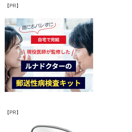
【PR】
【PR】