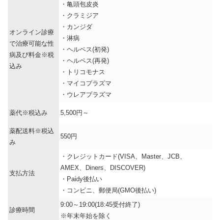
・亀頭包皮炎
・クラミジア
・カンジダ
オンライン診療
・淋病
で治療可能な性
・ヘルペス(初発)
病及び料金※税
・ヘルペス(再発)
込み
・トリコモナス
・マイコプラズマ
・ウレアプラズマ
薬代※税込み
5,500円～
薬配送料※税込
550円
み
・クレジットカード(VISA、Master、JCB、
AMEX、Diners、DISCOVER)
支払方法
・Paidy後払い
・コンビニ、郵便局(GMO後払い)
9:00～19:00(18:45受付終了)
診療時間
※年末年始を除く