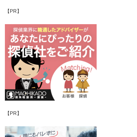
【PR】
【PR】