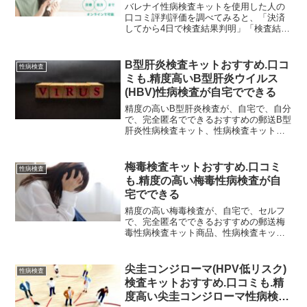
バレナイ性病検査キットを使用した人の
口コミ評判評価を調べてみると、「決済
してから4日で検査結果判明」「検査結果
が陽性の場合、オンライン診療受けら
れ、薬もらえる」「最短だと検体到着日
に検査結果分かる」「同居人にバレナイ
B型肝炎検査キットおすすめ.口コ
性病検査
ように検査キット受け取れる」「ネット
ミも.精度高いB型肝炎ウイルス
で検査結果確認できる」などがありまし
(HBV)性病検査が自宅でできる
た。
精度の高いB型肝炎検査が、自宅で、自分
で、完全匿名でできるおすすめの郵送B型
肝炎性病検査キット、性病検査キットの
口コミを紹介します。B型肝炎検査はB型
肝炎感染を知る唯一の方法です。郵送検
査なら自宅でも簡単にB型肝炎検査ができ
梅毒検査キットおすすめ.口コミ
性病検査
ます。検査精度高く、完全匿名で人と会
も.精度の高い梅毒性病検査が自
うことも無く検査ができ、検査結果も早
宅でできる
く分かるのでおすすめです。
精度の高い梅毒検査が、自宅で、セルフ
で、完全匿名でできるおすすめの郵送梅
毒性病検査キット商品、性病検査キット
商品を紹介します。自分で検体採取する
セルフ検査ですが、検査精度高く、完全
匿名で人と会うことも無く検査ができ、
尖圭コンジローマ(HPV低リスク)
性病検査
検査結果も早く分かるのでおすすめで
検査キットおすすめ.口コミも.精
す。
度高い尖圭コンジローマ性病検査