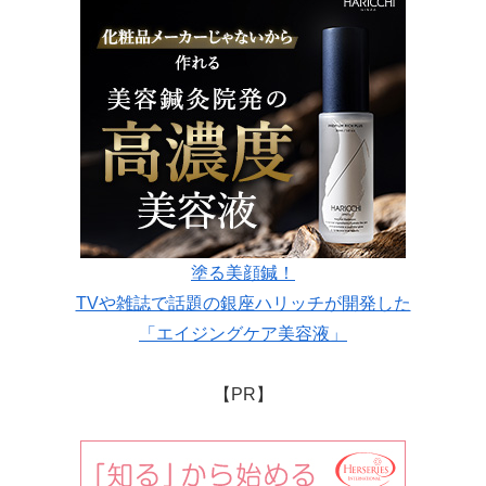
塗る美顔鍼！
TVや雑誌で話題の銀座ハリッチが開発した
「エイジングケア美容液」
【PR】