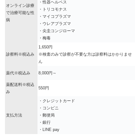
・性器ヘルペス
オンライン診療
・トリコモナス
で治療可能な性
・マイコプラズマ
病
・ウレアプラズマ
・尖圭コンジローマ
・梅毒
1,650円
診察料※税込み
※検査のみで診察が不要な方は診察料はかかりませ
ん
薬代※税込み
8,000円～
薬配送料※税込
550円
み
・クレジットカード
・コンビニ
支払方法
・郵便局
・銀行
・LINE pay