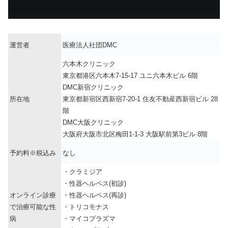
運営者
医療法人社団DMC
六本木クリニック
東京都港区六本木7-15-17 ユニ六本木ビル 6階
DMC新宿クリニック
所在地
東京都新宿区西新宿7-20-1 住友不動産西新宿ビル 28
階
DMC大阪クリニック
大阪府大阪市北区梅田1-1-3 大阪駅前第3ビル 8階
予約料※税込み
なし
・クラミジア
・性器ヘルペス(初診)
オンライン診療
・性器ヘルペス(再診)
で治療可能な性
・トリコモナス
病
・マイコプラズマ