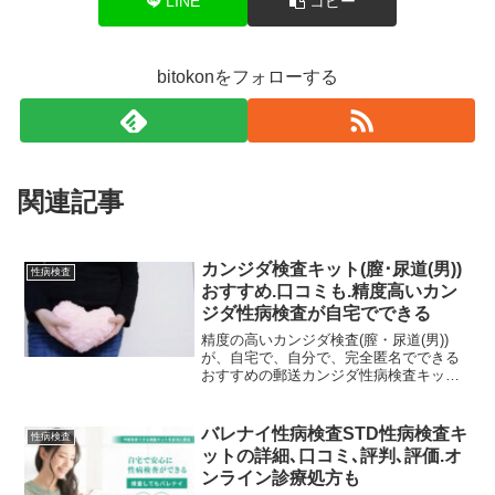
LINE
コピー
bitokonをフォローする
関連記事
カンジダ検査キット(膣･尿道(男))
性病検査
おすすめ.口コミも.精度高いカン
ジダ性病検査が自宅でできる
精度の高いカンジダ検査(膣・尿道(男))
が、自宅で、自分で、完全匿名でできる
おすすめの郵送カンジダ性病検査キッ
ト、性病検査キットの口コミを紹介しま
す。自分で検体採取するセルフ検査です
が、検査精度高く、完全匿名で人と会う
バレナイ性病検査STD性病検査キ
性病検査
ことも無く検査ができ、検査結果も早く
ットの詳細､口コミ､評判､評価.オ
分かるのでおすすめです。
ンライン診療処方も