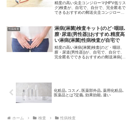
が自宅でできる
精度の高い尖圭コンジローマ(HPV低リス
ク)検査が、自宅で、自分で、完全匿名で
できるおすすめの郵送尖圭コンジローマ
性病検査キット、性病検査キットの口コ
ミを紹介します。尖圭コンジローマ(HPV
低リスク)検査を無料、匿名で受けられる
淋病(淋菌)検査キット(のど･咽頭､
性病検査
保健所はありません。郵送検査なら自宅
膣･尿道(男性器))おすすめ.精度高
でも簡単に尖圭コンジローマ(HPV低リス
い淋病(淋菌)性病検査が自宅で
ク)検査ができます。検査精度も高く、完
全匿名で人と会うことも無く検査がで
精度の高い淋病(淋菌)検査(のど・咽頭、
き、検査結果も早く分かるのでおすすめ
膣・尿道(男性器))が、自宅で、自分で、
です。
完全匿名でできるおすすめの郵送淋病(淋
菌)性病検査キット、性病検査キットの口
コミを紹介します。自分で検体採取する
セルフ検査ですが、検査精度高く、完全
匿名で人と会うことも無く検査ができ、
検査結果も早く分かるのでおすすめで
す。
化粧品､コスメ､医薬部外品､薬用化粧品､
医薬品とは?定義､効果効能､違い
ホーム
検査
性病検査