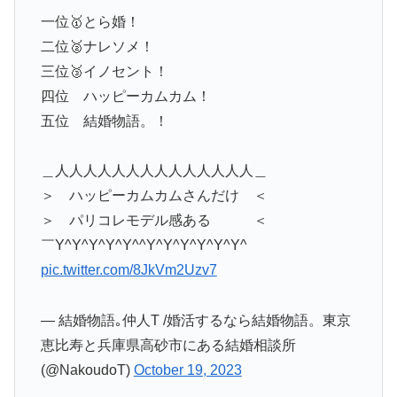
一位🥇とら婚！
二位🥈ナレソメ！
三位🥉イノセント！
四位 ハッピーカムカム！
五位 結婚物語。！
＿人人人人人人人人人人人人人人＿
＞ ハッピーカムカムさんだけ ＜
＞ パリコレモデル感ある ＜
￣Y^Y^Y^Y^Y^^Y^Y^Y^Y^Y^Y^
pic.twitter.com/8JkVm2Uzv7
— 結婚物語｡仲人T /婚活するなら結婚物語。東京
恵比寿と兵庫県高砂市にある結婚相談所
(@NakoudoT)
October 19, 2023