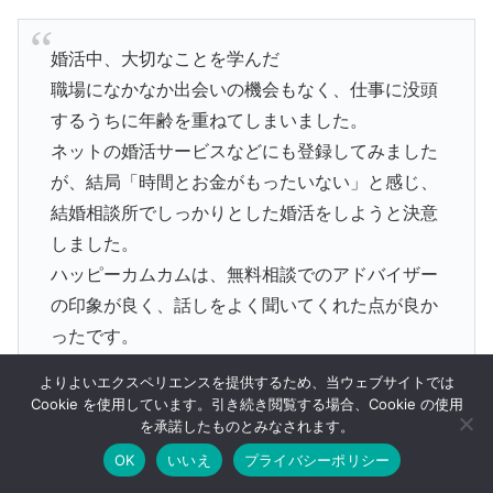
婚活中、大切なことを学んだ
職場になかなか出会いの機会もなく、仕事に没頭
するうちに年齢を重ねてしまいました。
ネットの婚活サービスなどにも登録してみました
が、結局「時間とお金がもったいない」と感じ、
結婚相談所でしっかりとした婚活をしようと決意
しました。
ハッピーカムカムは、無料相談でのアドバイザー
の印象が良く、話しをよく聞いてくれた点が良か
ったです。
婚活中は大変なこともありましたが「異性としっ
よりよいエクスペリエンスを提供するため、当ウェブサイトでは
かりした関係を築いていくために、どんな気遣い
Cookie を使用しています。引き続き閲覧する場合、Cookie の使用
を承諾したものとみなされます。
が必要か」など、今後の人生で大いに役立つ大切
なことを学びました。
OK
いいえ
プライバシーポリシー
メニュー
ホーム
検索
トップ
サイドバー
実際のところ、自己流で婚活を進めて成功するの