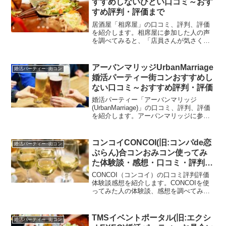
すすめしないひどい口コミ～おす
も女性もみんな婚活に本気」「パーティ
すめ評判・評価まで
ーの参加人数の多い」「ハイスペパーテ
ィーには社長やお医者さんも参加してい
居酒屋「相席屋」の口コミ、評判、評価
て色々参加した中で一番いい」「エヴァ
を紹介します。相席屋に参加した人の声
が一番温かいパーティー」等の口コミも
を調べてみると、「店員さんが気さくで
ありましたが、「男性は真剣な人が多い
話しかけやすかった」「イケメンと会え
が女性は遊び程度なのでは？という人の
る」「女性はただ飯できる」「結婚相手
方が多い」「離婚歴やシンママでも理解
見つかった」「恋人できた」等の口コミ
アーバンマリッジUrbanMarriage
婚活パーティー･街コン
あるかあらかじめわかるようにして欲し
もたくさんありましたが、「婚活目的の
婚活パーティー街コンおすすめし
い」「席替えフリータイムも女性が選べ
男性はほとんどいなかった。既婚者もい
るようにして欲しい」「男女で出会いに
ない口コミ～おすすめ評判・評価
た」「ホテルに誘われた」「一人じゃ行
対する温度差が激しい」等の評判、評価
けない」「自分で金払って食べた方がマ
婚活パーティー「アーバンマリッジ
もありました。エヴァのふれあいパーテ
シ」「純粋な出会いはない」等の評判、
(UrbanMarriage)」の口コミ、評判、評価
ィーで婚活しようか迷っている方の参考
評価もありました。相席屋で婚活、恋
を紹介します。アーバンマリッジに参加
になれば幸いです。
活、出会い探ししようか迷っている方の
した人の声を調べてみると、「結婚でき
参考になれば幸いです。
た」「バツイチ向けもある」等の口コミ
もありましたが、「いい人と出会えな
コンコイCONCOI(旧:コンパde恋
婚活パーティー･街コン
い」「○○職業の人中心とあってもその職
ぷらん)合コンおみコン使ってみ
業の人が1人もいないことあった」「安い
た体験談・感想・口コミ・評判・
ので1人くらいは変な人いる」「スタッフ
評価
対応悪く行くのやめた」等の評判、評価
CONCOI（コンコイ）の口コミ評判評価
もありました。アーバンマリッジで婚活
体験談感想を紹介します。CONCOIを使
しようか迷っている方の参考になれば幸
ってみた人の体験談、感想を調べてみる
いです。
と、「CONCOIシステム考えた人素晴ら
しい」「非常にいいシステム」「変な人
少ない」「おみコンに同席あるのが安
TMSイベントポータル(旧:エクシ
婚活パーティー･街コン
心」「一人でも参加できる」等の口コミ