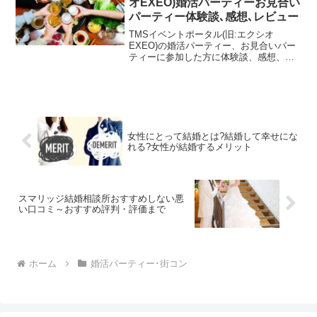
オEXEO)婚活パーティーお見合い
もありましたが、「プロフィールで顔写
パーティー体験談､感想､レビュー
真、身長、体重開示して欲しい」「おみ
コン成立しない」「職業をごまかしてる
TMSイベントポータル(旧:エクシオ
人もいる」「お金などに困っている女性
EXEO)の婚活パーティー、お見合いパー
多そうで婚活には向かないかも」等の評
ティーに参加した方に体験談、感想、レ
判評価もありました。CONCOIで婚活、
ビューを書いてもらいました。TMSイベ
恋活しようか迷っている方の参考になれ
ントポータル(旧:エクシオEXEO)は婚
ば幸いです。
活、お見合いパーティーがメインなた
め、女性の参加費用が他のペーティーよ
り高めなので女性の真剣度が高いようで
す。そのため、結婚できるかどうかはわ
女性にとって結婚とは?結婚して幸せにな
かりませんが、カップリングの率も高め
れる?女性が結婚するメリット
のようで、結婚相手が見つかった体験談
もありました。
スマリッジ結婚相談所おすすめしない悪
い口コミ～おすすめ評判・評価まで
ホーム
婚活パーティー･街コン