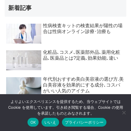
新着記事
性病検査キットの検査結果が陽性の場
合は性病オンライン診療･治療も
化粧品､コスメ､医薬部外品､薬用化粧
品､医薬品とは?定義､効果効能､違い
年代別おすすめ美白美容液の選び方.美
白美容液を効果的にする成分､コスパ
がいい人気のアイテム
よりよいエクスペリエンスを提供するため、当ウェブサイトでは
プチプラやドラッグストアの美白化粧
Cookie を使用しています。引き続き閲覧する場合、Cookie の使用
品は危険?敏感肌への気になる効果と
を承諾したものとみなされます。
副作用､美白化粧品の選び方注意点な
OK
いいえ
プライバシーポリシー
ど
メニュー
ホーム
検索
トップ
サイドバー