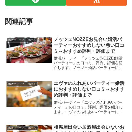
関連記事
ノッツェNOZZEお見合い婚活パ
婚活パーティー･街コン
ーティーおすすめしない悪い口コ
ミ～おすすめ評判・評価まで
婚活パーティー「ノッツェ(NOZZE)婚活
パーティー」の口コミ、評判、評価を紹
介します。ノッツェ婚活パーティーに参
加した人の声を調べてみると、「何回行
っても楽しい」「司会進行が良かった」
「結婚相手見つかった」「色々なタイプ
エヴァのふれあいパーティー婚活
婚活パーティー･街コン
の婚活パーティーから選べる」「規模の
におすすめしない口コミ～おすす
違うパーティーがあっていい」等の口コ
め評判・評価まで
ミもありましたが、「100％結婚相談所へ
勧誘される」「婚活パーティは名ばか
婚活パーティー「エヴァのふれあいパー
り」「パーティーは結婚相談所への窓
ティー」の口コミ、評判、評価を紹介し
口」「募集要項と実際の参加人数が違い
ます。エヴァのふれあいパーティーに参
すぎ」等の評判、評価もありました。
加した人の声を調べてみると、「エヴァ
NOZZE婚活パーティーで婚活しようか迷
のふれあいパーティーおすすめ」「事前
っている方の参考になれば幸いです。
に電話で参加人数聞いても回答してくれ
相席屋出会い居酒屋出会いないお
婚活パーティー･街コン
る」「婚活の雰囲気を味わえる」「男性