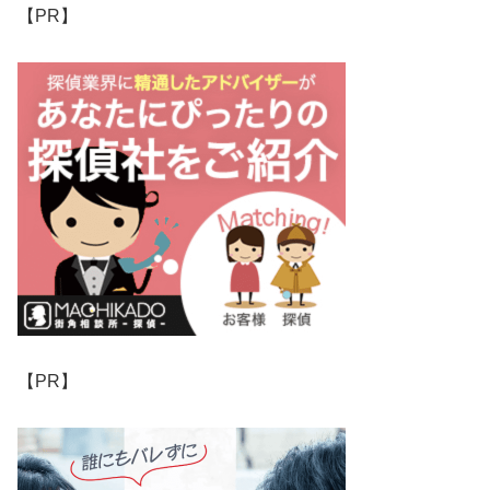
【PR】
【PR】