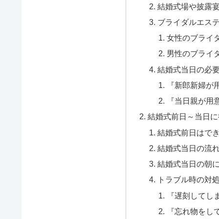
結婚式場や披露
ブライダルエス
女性のブライ
男性のブライ
結婚式当日の必
『新郎新婦が
『当日親が用
結婚式前日～当日に
結婚式前日はで
結婚式当日の流
結婚式当日の朝
トラブル時の対
『遅刻してし
『忘れ物をし