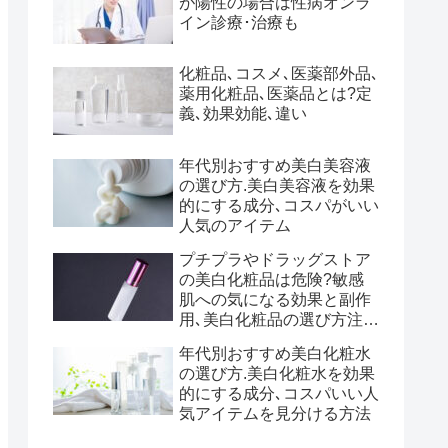
が陽性の場合は性病オンラ
イン診療･治療も
化粧品､コスメ､医薬部外品､
薬用化粧品､医薬品とは?定
義､効果効能､違い
年代別おすすめ美白美容液
の選び方.美白美容液を効果
的にする成分､コスパがいい
人気のアイテム
プチプラやドラッグストア
の美白化粧品は危険?敏感
肌への気になる効果と副作
用､美白化粧品の選び方注意
点など
年代別おすすめ美白化粧水
の選び方.美白化粧水を効果
的にする成分､コスパいい人
気アイテムを見分ける方法