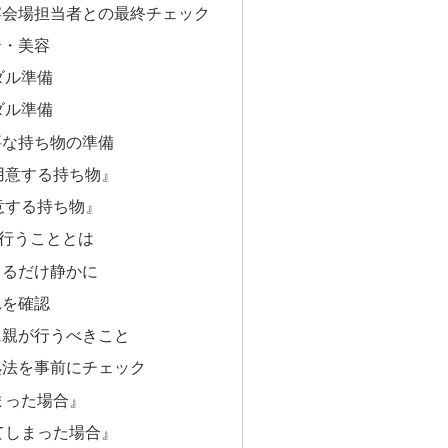
宴会場担当者との最終チェック
テ・美容
ダル準備
ダル準備
要な持ち物の準備
用意する持ち物』
意する持ち物』
行うこととは
きるだけ静かに
れを確認
に親が行うべきこと
処法を事前にチェック
まった場合』
てしまった場合』