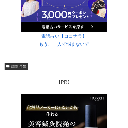
電話占い【ココナラ】
もう、一人で悩まないで
結婚･再婚
【PR】