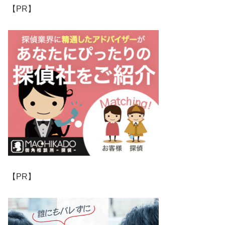
【PR】
【PR】