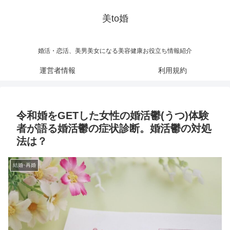
美to婚
婚活・恋活、美男美女になる美容健康お役立ち情報紹介
運営者情報
利用規約
令和婚をGETした女性の婚活鬱(うつ)体験
者が語る婚活鬱の症状診断。婚活鬱の対処
法は？
結婚･再婚