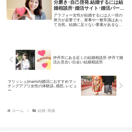
分磨き･自己啓発.結婚するには結
す。
婚相談所･婚活サイト･婚活パーテ
ィー
アラフォー女性が結婚するには人一倍の
努力が必要です。家事や一般常識はあっ
て当然。結婚に足りない要素があるなら
今すぐ自分磨き･自己啓発を始め、結婚相
談所や婚活サイト、婚活パーティー参加
などできること全てをやってたくさんの
男性に出会うようにしましょう。
伊丹市にある近くの結婚相談所.伊丹で婚
活お見合い出会い結婚相談所
マリッシュ(marrish)婚活におすすめマッ
チングアプリ女性の体験談､感想､レビュ
ー
ホーム
結婚･再婚