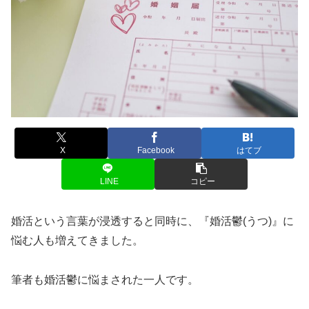
X
Facebook
はてブ
LINE
コピー
婚活という言葉が浸透すると同時に、『婚活鬱(うつ)』に
悩む人も増えてきました。
筆者も婚活鬱に悩まされた一人です。