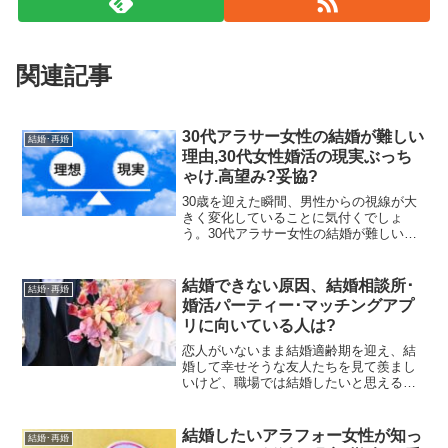
関連記事
30代アラサー女性の結婚が難しい
結婚･再婚
理由,30代女性婚活の現実ぶっち
ゃけ.高望み?妥協?
30歳を迎えた瞬間、男性からの視線が大
きく変化していることに気付くでしょ
う。30代アラサー女性の結婚が難しい理
由はなにでしょうか。高望みしていいで
しょうか？それとも妥協すべきでしょう
か？30代アラサーからでも幸せな結婚、
結婚できない原因、結婚相談所･
結婚･再婚
理想の旦那をGetしたいなら、30代女性婚
婚活パーティー･マッチングアプ
活の現実ぶっちゃけを知って、持つべき
リに向いている人は?
結婚観や正しい婚活の仕方を再確認し、
地に足付けた婚活をしましょう。厳しい
恋人がいないまま結婚適齢期を迎え、結
現実と戦うためにも、黙って待っている
婚して幸せそうな友人たちを見て羨まし
だけの態度は厳禁です。
いけど、職場では結婚したいと思えるよ
うな人に出会えない、合コンで盛り上が
っても次につながらない、友人に紹介し
てもらっても「お友達」から進展しな
結婚したいアラフォー女性が知っ
結婚･再婚
い。街コンや婚活パーティーが全国で開