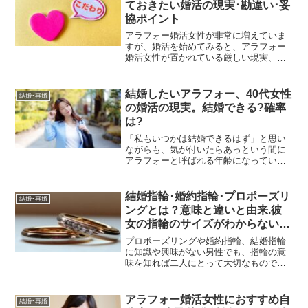
ておきたい婚活の現実･勘違い･妥
催され、結婚相談所も増え、SNSで知り
協ポイント
合いになるなど、男女が比較的簡単に出
会え、婚活できる環境が整った時代です
アラフォー婚活女性が非常に増えていま
が、“運命の人と出会えないまま、独身で
すが、婚活を始めてみると、アラフォー
いつづけるのかなぁ？”と不安に思う男女
婚活女性が置かれている厳しい現実、勘
が増えています。結婚したいけど出会い
違いに気付くことが多々あります。結婚
に恵まれない男女が増えているのです。
を諦めたくないアラフォー女性は、男性
結婚できない原因は何なのでしょうか。
の本音やアラフォー婚活の成婚の可能
結婚したいアラフォー、40代女性
結婚･再婚
どうすれば結婚相手に出会えるのか紹介
性、妥協ポイントなどを知り、他のアラ
の婚活の現実。結婚できる?確率
します。
フォー独身女性と大きく差をつけていき
は?
ましょう。
「私もいつかは結婚できるはず」と思い
ながらも、気が付いたらあっという間に
アラフォーと呼ばれる年齢になってい
た…。そんな女性も大勢いるのではない
でしょうか？なんとなく出会いは探して
いるものの、実際に結婚につながるチャ
結婚指輪･婚約指輪･プロポーズリ
結婚･再婚
ンスはつかめていない。それならば、も
ングとは？意味と違いと由来.彼
う一度「アラフォー女性の婚活の現実」
女の指輪のサイズがわからないと
を冷静な目で分析してみるのはいかがで
きは？
しょうか？40代ぎりぎり手前の39歳で同
プロポーズリングや婚約指輪、結婚指輪
世代男性と初婚を果たした筆者が、実体
に知識や興味がない男性でも、指輪の意
験に基づいた婚活の現実をナビゲートし
味を知れば二人にとって大切なものであ
ます。
るということがわかります。プロポーズ
リングや婚約指輪、結婚指輪の意味や由
来、違い、彼女の指輪のサイズがわから
アラフォー婚活女性におすすめ自
結婚･再婚
ないときの対策について紹介していきま