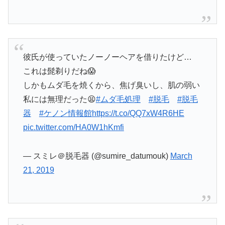
彼氏が使っていたノーノーヘアを借りたけど…
これは髭剃りだね😱
しかもムダ毛を焼くから、焦げ臭いし、肌の弱い
私には無理だった😫
#ムダ毛処理
#脱毛
#脱毛
器
#ケノン情報館
https://t.co/QQ7xW4R6HE
pic.twitter.com/HA0W1hKmfi
— スミレ＠脱毛器 (@sumire_datumouk)
March
21, 2019