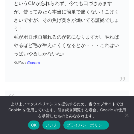
というCMが忘れられず、今でも口づさみます
が、使ってみたら本当に簡単で痛くない！こげく
さいですが、その焦げ臭さが焼いてる証拠でしょ
う！
毛がボロボロ崩れるのが気になりますが、やれば
やるほど毛が生えにくくなるとか・・・これはい
っぱいやるしかないね♪
引用元：
@cosme
最初は焦げたりして、痛かったのですが
よりよいエクスペリエンスを提供するため、当ウェブサイトでは
Cookie を使用しています。引き続き閲覧する場合、Cookie の使用
慣れれば大丈夫です（笑）
を承諾したものとみなされます。
肌荒れにお気をつけ下さい！
OK
いいえ
プライバシーポリシー
引用元：
@cosme
メニュー
ホーム
検索
トップ
サイドバー