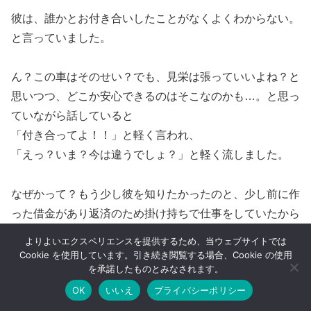
彼は、誰かとお付き合いしたことがなくよくわからない。
と言っていました。
ん？この車はそのせい？でも、見栄は張っていいよね？と
思いつつ、どこか安心できるのはそこなのかも…。と思っ
ていながら話していると
「付き合ってよ！！」と軽く言われ、
「えっ？いま？今は違うでしょ？」と軽く流しました。
なぜかって？もう少し彼を知りたかったのと、少し前に作
った借金があり返済のため掛け持ちで仕事をしていたから
です。
よりよいエクスペリエンスを提供するため、当ウェブサイトでは
この人とは付き合いたい！でも、けじめをつけてから…。
Cookie を使用しています。引き続き閲覧する場合、Cookie の使用
を承諾したものとみなされます。
と決めていました。
OK
いいえ
プライバシーポリシー
メニュー
ホーム
検索
トップ
サイドバー