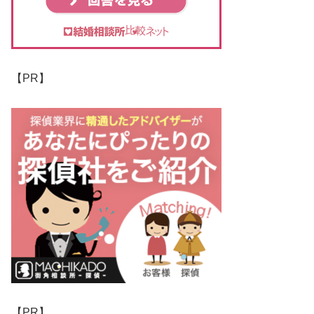
【PR】
【PR】