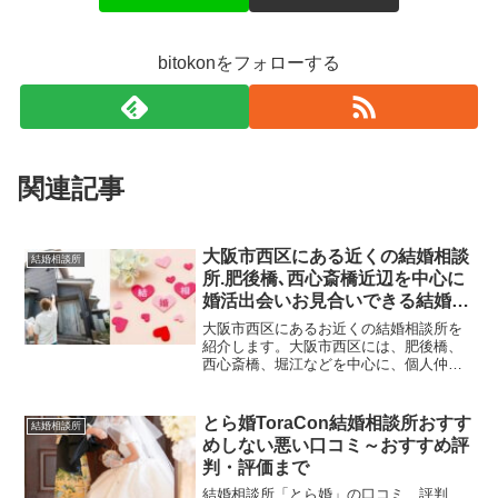
bitokonをフォローする
関連記事
大阪市西区にある近くの結婚相談
結婚相談所
所.肥後橋､西心斎橋近辺を中心に
婚活出会いお見合いできる結婚相
談所
大阪市西区にあるお近くの結婚相談所を
紹介します。大阪市西区には、肥後橋、
西心斎橋、堀江などを中心に、個人仲人
さん運営の結婚相談所が揃っています。
いずれの結婚相談所も成婚重視で手厚い
サポートを特徴としていますので、婚活
とら婚ToraCon結婚相談所おすす
結婚相談所
初心者や他の結婚相談所でうまくいかな
めしない悪い口コミ～おすすめ評
かった人も、一度相談してみる価値あり
判・評価まで
です。
結婚相談所「とら婚」の口コミ、評判、