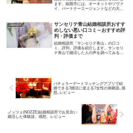
の参考にしていただければと思います。
ます。姫路市には、オーネットやツヴァ
イ、パートナーエージェントなどの大手
の結婚相談所から、個人の仲人さんが経
営している小さな結婚相談所までさまざ
ま揃っています。小さな結婚相談所でも
サンセリテ青山結婚相談所おすす
結婚相談所
連盟に加盟していので、出会いの量や質
めしない悪い口コミ～おすすめ評
に差は出にくいですが、仲人さんの頑張
判・評価まで
りや仲人さんとの相性には違いが出ま
す。相談は無料です。できるだけたくさ
結婚相談所「サンセリテ青山」の口コ
んの仲人さんと会って、相性や考え方の
ミ、評判、評価を紹介します。サンセリ
合いそうな仲人さんのいる結婚相談所を
テ青山で婚活した人の声を調べてみる
見つけてください。
と、「適切なアドバイスをもらえ結婚」
「恋愛経験少ないけど結婚できた」「カ
ウンセーラーに感謝」等の口コミもあり
ましたが、「体系を指摘された」「婚活
を干渉される」「出会える人が少ない」
等の評判、評価もありました。サンセリ
バチェラーデートマッチングアプリで結
テ青山で婚活しようか迷っている方の参
婚できる?婚活に使える?女性の体験談､感
考にしていただければと思います。
想､レビュー
ノッツェ(NOZZE)結婚相談所でお見合い
婚活した体験談、感想、レビュー