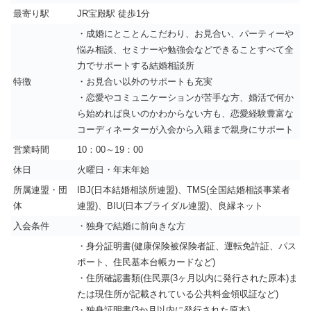
最寄り駅
JR宝殿駅 徒歩1分
・成婚にとことんこだわり、お見合い、パーティーや
悩み相談、セミナーや勉強会などできることすべて全
力でサポートする結婚相談所
特徴
・お見合い以外のサポートも充実
・恋愛やコミュニケーションが苦手な方、婚活で何か
ら始めれば良いのかわからない方も、恋愛経験豊富な
コーディネーターが入会から入籍まで親身にサポート
営業時間
10：00～19：00
休日
火曜日・年末年始
所属連盟・団
IBJ(日本結婚相談所連盟)、TMS(全国結婚相談事業者
体
連盟)、BIU(日本ブライダル連盟)、良縁ネット
入会条件
・独身で結婚に前向きな方
・身分証明書(健康保険被保険者証、運転免許証、パス
ポート、住民基本台帳カードなど)
・住所確認書類(住民票(3ヶ月以内に発行された原本)ま
たは現住所が記載されている公共料金領収証など)
・独身証明書(3か月以内に発行された原本)