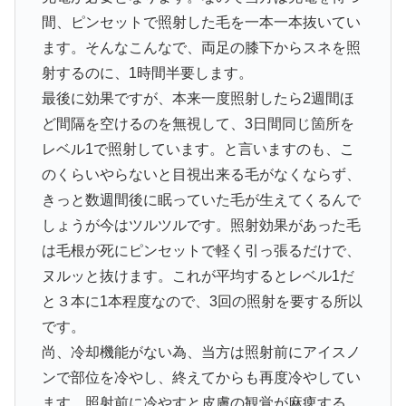
間、ピンセットで照射した毛を一本一本抜いてい
ます。そんなこんなで、両足の膝下からスネを照
射するのに、1時間半要します。
最後に効果ですが、本来一度照射したら2週間ほ
ど間隔を空けるのを無視して、3日間同じ箇所を
レベル1で照射しています。と言いますのも、こ
のくらいやらないと目視出来る毛がなくならず、
きっと数週間後に眠っていた毛が生えてくるんで
しょうが今はツルツルです。照射効果があった毛
は毛根が死にピンセットで軽く引っ張るだけで、
ヌルッと抜けます。これが平均するとレベル1だ
と３本に1本程度なので、3回の照射を要する所以
です。
尚、冷却機能がない為、当方は照射前にアイスノ
ンで部位を冷やし、終えてからも再度冷やしてい
ます。照射前に冷やすと皮膚の観覚が麻痺する