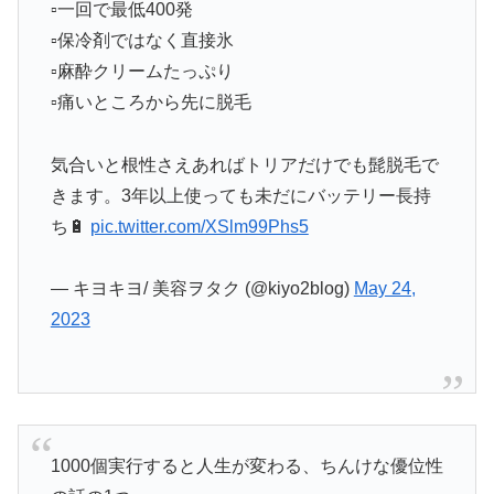
▫️一回で最低400発
▫️保冷剤ではなく直接氷
▫️麻酔クリームたっぷり
▫️痛いところから先に脱毛
気合いと根性さえあればトリアだけでも髭脱毛で
きます。3年以上使っても未だにバッテリー長持
ち🔋
pic.twitter.com/XSlm99Phs5
— キヨキヨ/ 美容ヲタク (@kiyo2blog)
May 24,
2023
1000個実行すると人生が変わる、ちんけな優位性