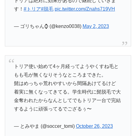
トリアは絶対に効果があるので継続していきま
す！
#トリア
#脱毛
pic.twitter.com/Znahs719VH
— ゴリちゃん⌚️ (@kenzo0038)
May 2, 2023
トリア使い始めて4ヶ月経ってようやくすね毛と
もも毛が無くなりそうなところまできた。
髭はめっちゃ荒れやすいから間隔あけてるけど
着実に無くなってきてる。学生時代に髭脱毛で大
金奪われたからなんとしてでもトリア一台で完結
するように頑張ってるでござるぅ〜
— とみやま (@soccer_tomi)
October 26, 2023