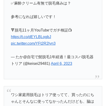
✅麻酔クリーム有無で脱毛痛みは？
参考になれば嬉しいです！
🔻脱毛11ヶ月YouTubeでガチ検証📺
https://t.co/dEYLBLogbJ
pic.twitter.com/YFt2R2lyn3
— たか@自宅で髭脱毛1年経過！最コスパ脱毛器
トリア (@keisei29481)
April 6, 2023
ワシ家庭用脱毛はトリア使ってて、買ったのにち
ゃんとそんなに使ってなかったんだけども、脇は