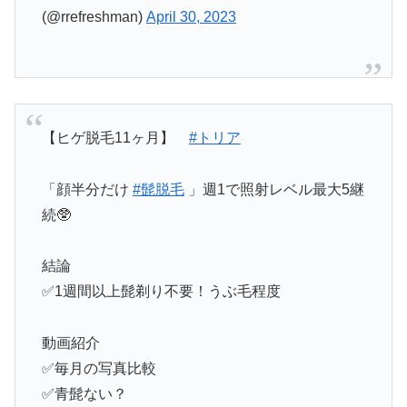
(@rrefreshman)
April 30, 2023
【ヒゲ脱毛11ヶ月】
#トリア
「顔半分だけ
#髭脱毛
」週1で照射レベル最大5継
続🥸
結論
✅1週間以上髭剃り不要！うぶ毛程度
動画紹介
✅毎月の写真比較
✅青髭ない？