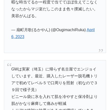
暇な時当てるかー程度で当ててほぼ生えてこなく
なったからマジ楽だしこのまま色々撲滅したい。
美容がんばる。
— 扇町月歌(るかやん) (@OugimachiRuka)
April
6, 2023
GWは実家（埼玉）に帰らず名古屋でエンジョイ
しています。最近、購入したレーザー脱毛機トリ
アで初めてレベル５で口周りを照射（初なので３
９回で様子見）
ビニール袋に氷を入れて肌を冷やすと保冷剤より
肌がかなり麻痺して痛みが軽減