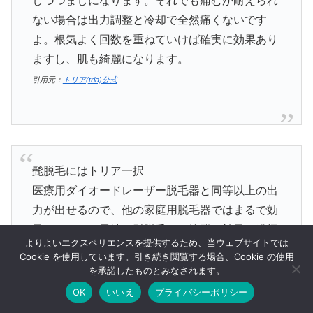
しづつましになります。それでも痛むが耐えられ
ない場合は出力調整と冷却で全然痛くないです
よ。根気よく回数を重ねていけば確実に効果あり
ますし、肌も綺麗になります。
引用元：
トリア(tria)公式
髭脱毛にはトリア一択
医療用ダイオードレーザー脱毛器と同等以上の出
力が出せるので、他の家庭用脱毛器ではまるで効
果のなかった男性の髭脱毛にも抜群の効果を発揮
よりよいエクスペリエンスを提供するため、当ウェブサイトでは
してくれます。
Cookie を使用しています。引き続き閲覧する場合、Cookie の使用
また、クリニックで施術を受けるとちらほら打ち
を承諾したものとみなされます。
漏れがあったりして、髭がオアシスのように残っ
OK
いいえ
プライバシーポリシー
メニュー
ホーム
検索
トップ
サイドバー
てしまうこともあるのですが、家庭用脱毛器なら