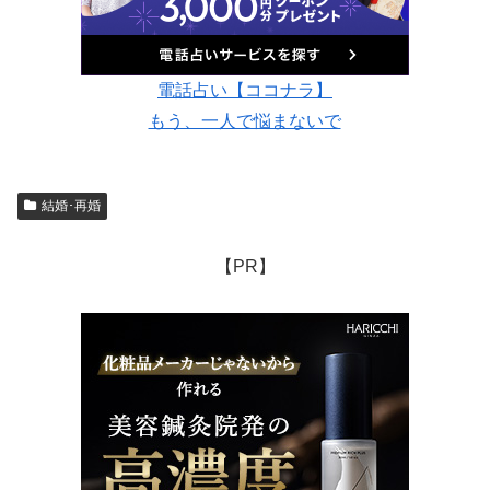
電話占い【ココナラ】
もう、一人で悩まないで
結婚･再婚
【PR】