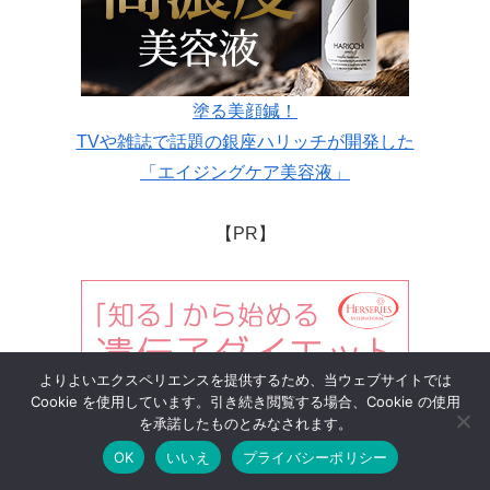
塗る美顔鍼！
TVや雑誌で話題の銀座ハリッチが開発した
「エイジングケア美容液」
【PR】
よりよいエクスペリエンスを提供するため、当ウェブサイトでは
Cookie を使用しています。引き続き閲覧する場合、Cookie の使用
を承諾したものとみなされます。
OK
いいえ
プライバシーポリシー
メニュー
ホーム
検索
トップ
サイドバー