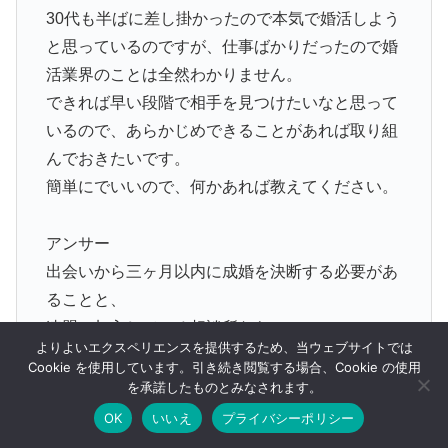
30代も半ばに差し掛かったので本気で婚活しよう
と思っているのですが、仕事ばかりだったので婚
活業界のことは全然わかりません。
できれば早い段階で相手を見つけたいなと思って
いるので、あらかじめできることがあれば取り組
んでおきたいです。
簡単にでいいので、何かあれば教えてください。
アンサー
出会いから三ヶ月以内に成婚を決断する必要があ
ることと、
連盟に加入している相談所なら
よりよいエクスペリエンスを提供するため、当ウェブサイトでは
どこへ加入しても出会える人数は
Cookie を使用しています。引き続き閲覧する場合、Cookie の使用
同じということが重要です。
を承諾したものとみなされます。
出典：
ヤフー知恵袋
OK
いいえ
プライバシーポリシー
メニュー
ホーム
検索
トップ
サイドバー