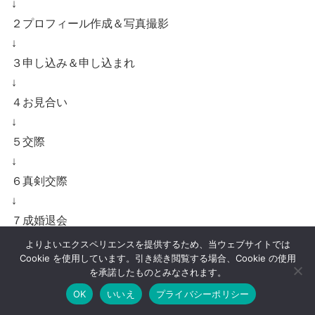
↓
２プロフィール作成＆写真撮影
↓
３申し込み＆申し込まれ
↓
４お見合い
↓
５交際
↓
６真剣交際
↓
７成婚退会
よりよいエクスペリエンスを提供するため、当ウェブサイトでは
Cookie を使用しています。引き続き閲覧する場合、Cookie の使用
簡単にはこのような流れになっています。
を承諾したものとみなされます。
OK
いいえ
プライバシーポリシー
まず入会して真っ先に行うのは初回講習です。
メニュー
ホーム
検索
トップ
サイドバー