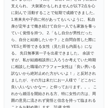
支えられ、 大袈裟かもしれませんが以下2点を心
に刻んで 活動することで短期で成婚できました。
1.将来夫や子供に何があってもいいように、私自
身が定年まで働き続けて自分一人でも家族を養っ
ていく覚悟を持つ。 2.「もし自分が男性だった
ら、自分と結婚したいか？」と自問自答した際に
YESと即答できる女性（見た目も内面も）にな
る。 先日無事第一子を出産できました。 余談で
すが、私が結婚相談所に入ろうか考えていた時期
に相談した職場のアラフォー女性は「良い男いる
訳ないから絶対止めた方がいいよ！」と反対され
ましたが、その方は未だにお一人様で「どこかに
良い人いないかなー」と仰っております。。。 こ
れから婚活を開始される方、特に女性の方は、周
囲の意見に流されず覚悟と信念を持って臨まれる
ことをお勧め致します。31歳 女性