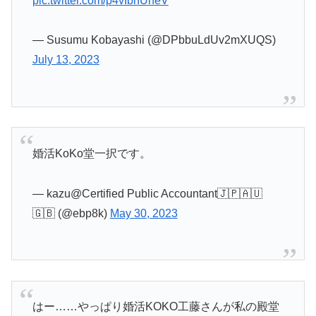
pic.twitter.com/p4vIbhUheV
— Susumu Kobayashi (@DPbbuLdUv2mXUQS)
July 13, 2023
婚活KoKo堂一択です。
— kazu@Certified Public Accountant🇯🇵🇦🇺
🇬🇧 (@ebp8k)
May 30, 2023
はー……やっぱり婚活KOKO工藤さんが私の殿堂