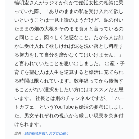
輪明宏さんがラジオか何かで婚活女性の相談に乗
っていた際、「ありのままの私を受け入れて欲し
いということは一見正論のようだけど、泥の付い
たままの畑の大根をそのまま食えと言っているの
と同じこと。図々しく迷惑なこと。だから人は誰
かに受け入れて欲しければ泥を洗い落とし料理す
る努力をして自分を磨かなくてはいけません。」
と言われていたことを思い出しました。 出産・子
育てを望む人は人生を逆算すると婚活に充てられ
る時間は限られています。数年経ってから後悔す
ることがない選択をしたい方にはオススメだと思
います。 社長とは別のチャンネルですが、「ハー
トカフェ」というYouTubeも婚活の参考にしまし
た。男女それぞれの視点から厳しい現実を突き付
けられます。
出典：
結婚相談所探しのプロに聞く