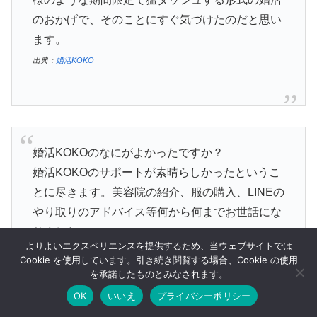
のおかげで、そのことにすぐ気づけたのだと思い
ます。
出典：
婚活KOKO
婚活KOKOのなにがよかったですか？
婚活KOKOのサポートが素晴らしかったというこ
とに尽きます。美容院の紹介、服の購入、LINEの
やり取りのアドバイス等何から何までお世話にな
りました。
よりよいエクスペリエンスを提供するため、当ウェブサイトでは
Cookie を使用しています。引き続き閲覧する場合、Cookie の使用
なぜ結婚できたと思いますか？
を承諾したものとみなされます。
私自身に絶対に成婚するという覚悟があったこ
OK
いいえ
プライバシーポリシー
メニュー
ホーム
検索
トップ
サイドバー
と、それに寄り添ってくださるカウンセラーを見