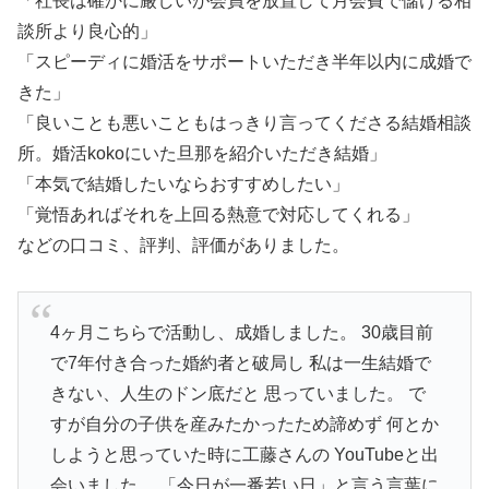
「社長は確かに厳しいが会員を放置して月会費で儲ける相
談所より良心的」
「スピーディに婚活をサポートいただき半年以内に成婚で
きた」
「良いことも悪いこともはっきり言ってくださる結婚相談
所。婚活kokoにいた旦那を紹介いただき結婚」
「本気で結婚したいならおすすめしたい」
「覚悟あればそれを上回る熱意で対応してくれる」
などの口コミ、評判、評価がありました。
4ヶ月こちらで活動し、成婚しました。 30歳目前
で7年付き合った婚約者と破局し 私は一生結婚で
きない、人生のドン底だと 思っていました。 で
すが自分の子供を産みたかったため諦めず 何とか
しようと思っていた時に工藤さんの YouTubeと出
会いました。 「今日が一番若い日」と言う言葉に