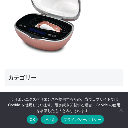
カテゴリー
脱毛・ムダ毛処理
よりよいエクスペリエンスを提供するため、当ウェブサイトでは
Cookie を使用しています。引き続き閲覧する場合、Cookie の使用
を承諾したものとみなされます。
美容
OK
いいえ
プライバシーポリシー
性病検査
メニュー
ホーム
検索
トップ
サイドバー