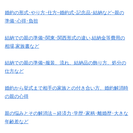
婚約の形式･やり方･仕方~婚約式･記念品･結納など~親の
準備･心得･負担
結納での親の準備~関東･関西形式の違い,結納金等費用の
相場,家族書など
結納での親の準備~服装、流れ、結納品の飾り方、処分の
仕方など
婚約から挙式まで相手の家族との付き合い方、婚約解消時
の親の心得
親の悩みとその解消法～経済力･学歴･家柄･離婚歴･大きな
年齢差など