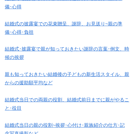
備･心得
結婚式の披露宴での花束贈呈、謝辞、お見送り~親の準
備･心得･負担
結婚式･披露宴で親が知っておきたい謝辞の言葉･例文、時
候の挨拶
親も知っておきたい結婚後の子どもの新生活スタイル、親
からの援助額平均など
結婚式当日での両親の役割、結婚式前日までに親がやるこ
と･役目
結婚式当日の親の役割~挨拶･心付け･親族紹介の仕方･記
念写真撮影など