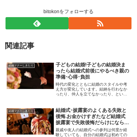
bitokonをフォローする
関連記事
子どもの結婚!子どもの結婚決ま
結婚マナーしきたり
ったら結婚式前後にやるべき親の
準備･心得･負担
時代の変化とともに結婚のスタイルや考
え方が変化しています。結納を行わなか
ったり、仲人を立てなかったり、といっ
た流れが一般的になっている現代では、
親としての結婚への関わり方も見直して
おく必要があります。親がでしゃばり過
結婚式･披露宴のよくある失敗と
結婚マナーしきたり
ぎるのは感心しませんが、一生に一度の
後悔.お金かけすぎたなど結婚式
結婚にまつわるあれこれが滞りなく行わ
披露宴で失敗後悔だらけにならな
れるようサポートしてあげることも時に
いために
は必要です。当人同士も初めてのことば
親戚や友人の結婚式への参列は何度か経
かりで緊張の連続ですから、その気持ち
験していても、自分の結婚式は初めての