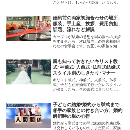
を汲み取り、大きな愛情で包み込んであ
ことだらけ。しっかり準備したつもりで
げられる親になれれば、その後の関係も
も、当日は想定外の出来事に見舞われて
良好になります。こちらでは子どもの結
後悔することが多々あります。でも、で
婚の親の準備・心得・負担などをご紹介
きることなら最高に素敵な１日を過ごし
婚約前の両家初顔合わせの場所、
結婚マナーしきたり
します。子どもが安心して結婚へ踏み出
たいもの。ここでは、結婚式のよくある
服装、手土産、挨拶、費用負担、
すために、最良のサポートを行うため
失敗・後悔を紹介します。先輩カップル
に、是非役立てて頂ければと思います
話題、流れなど解説
の失敗・後悔を知って、対策を立ててお
くことで、思い出に残る最高の結婚式を
カップルが結婚の意思を固め親への挨拶
迎えることができます。
をすませたら、次は親同士の両家初顔合
わせの食事会です。お互いの家族を知る
ことで、結婚相手への理解も深まりま
す。結納を行う場合でも、打ち合わせを
兼ねて先に両家で会う場を設けることが
親も知っておきたいキリスト教
結婚マナーしきたり
理想です。ここでは婚約前の両家初顔合
式･神前式･人前式･仏前式結婚式
わせの場所、服装、手土産、挨拶、費用
スタイル別のしきたり･マナー
負担、話題、流れなど解説します。
キリスト教式、神前式、人前式、仏前
式、子どもが結婚式で行いたいスタイル
が決まったら、その形式に合わせたしき
たりやマナー、服装、式次第などを確認
しておきましょう。子どもの意見を尊重
した結果、親が経験したことのないスタ
子どもの結婚!婚約から挙式まで
結婚マナーしきたり
イルを選ぶ可能性もありますが、事前に
相手の家族との付き合い方、婚約
流れを知っておくことで、スムーズに挙
解消時の親の心得
式を終えられます。キリスト教式ではプ
ロテスタントの教会での結婚式が基本と
婚約から挙式までの間は結婚の約束は取
なります。神前式は、神様、子どもたち
り交わしているものの、まだ正式に家族