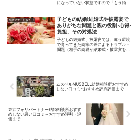
の祖先へ結婚を報告し、見守って貰える
になっていない状態ですので「もう婚約
ようお願いするための儀式です。宗教に
済みだから」と相手の家族や子どもと馴
とらわれず、自由な雰囲気の中で挙式が
れ馴れしくするのではなく、一定の距離
したい、という若い世代から人気となっ
間で接することが大切です。婚約や結納
子どもの結婚!結婚式や披露宴で
結婚マナーしきたり
ているのが人前式です。仏前式はご先祖
が済み、挙式までの間はお互いの家族に
ありがちな問題と親の役割･心得･
様へ結婚を報告する、という意味合いが
とっても相手を知り、付き合い方を考え
あります。
負担、その対処法
る大切な時間です。子どものためにも相
手の家族と円満に付き合っていくための
子どもの結婚式、披露宴では、違う環境
方法をチェックしておきましょう。また
で育ってきた両家の差によるトラブル・
考えたくないケースですが、結婚の約束
問題（相手の両親が結婚式・披露宴を希
をし婚約に至っても、様々な事情で婚約
望していない、結婚式・披露宴の両家の
解消となることがあります。婚約解消の
予算に差がある、子どもが勝手に結婚
話し合いは本人同士や仲人さんを間に入
式・披露宴のプランを決めてしまう、結
れて行い、親はなるべく口を出さないよ
婚式・披露宴で子どもたちの意見が対
うにします。親として、その時取るべき
立、両家の距離が遠い、育ての親と産み
行動や心得を学んでおきましょう。
の親が違うなど）が起きがちです。子ど
ムスベルMUSBELL結婚相談所おすすめ
もの幸せのため、親が行うべき配慮や、
しない口コミ~おすすめ評判評価まで
気配り、役割について、事前に確認して
おきましょう。
東京フォリパートナー結婚相談所おすす
めしない悪い口コミ～おすすめ評判・評
価まで