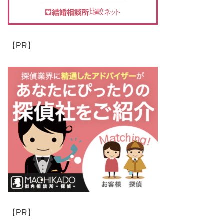
【PR】
【PR】