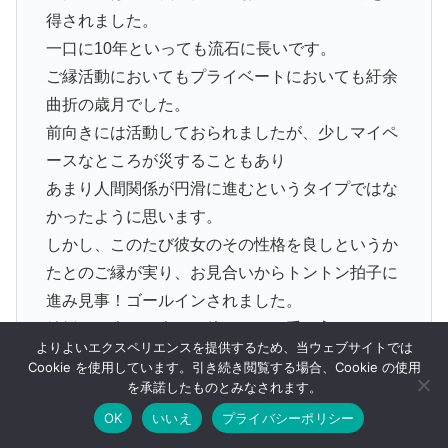
得されました。
一口に10年といっても流石に長いです。
ご縁活動においてもプライベートにおいても紆余
曲折の歳月でした。
前向きには活動しておられましたが、少しマイペ
ースなところが災することもあり
あまり人間関係が円滑に進むというタイプではな
かったように思います。
しかし、このたび彼女のその性格を良しというか
たとのご縁が実り、お見合いからトントン拍子に
進み見事！ゴールインされました。
結婚する人は一人。 他のかたに受け入れてもら
よりよいエクスペリエンスを提供するため、当ウェブサイトでは
えなくとも唯一そのかたが受け入れられたらそれ
Cookie を使用しています。引き続き閲覧する場合、Cookie の使用
で良し。
を承諾したものとみなされます。
活動を諦めなかったご褒美として巡り合えたご縁
OK
いいえ
プライバシーポリシー
メニュー
ホーム
検索
トップ
サイドバー
でした。